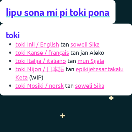
lipu sona mi pi toki pona
toki
toki Inli / English
tan
soweli Sika
toki Kanse / français
tan
jan Aleko
toki Italija / italiano
tan
mun Sijala
toki Nijon / 日本語
tan
epikijetesantakalu
Keta
(WIP)
toki Nosiki / norsk
tan
soweli Sika